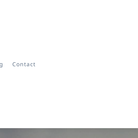
検索
g
Contact
検
索
最近の投稿
とっ散らかりの感覚の中
で
魂と何を約束してきたの
か