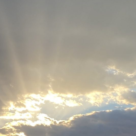
「清なる性エネルギー」
の活動 ～恐れと共に、
それでもこのテーマに向
かう～
Deep Intelligence（デ
ィープ・インテリジェン
ス）
「ほんとうのことを書く
練習」
最近のコメン
ト
【固定記事】「ハイヤー
セルフとの対話」~入門