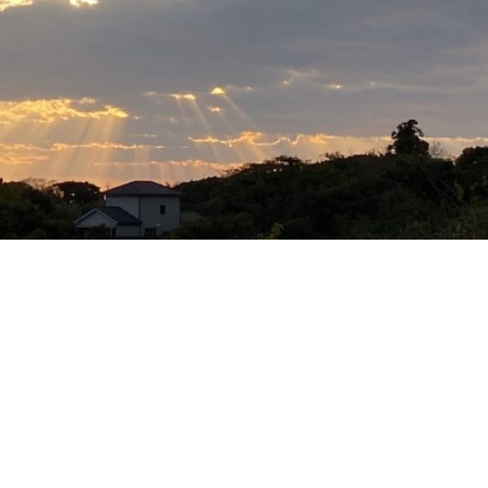
講座~ 開講スケジュール
魂と何を約束してきた
に
のか – CoreHarmony
よ
り
【固定記事】「ハイヤー
セルフとの対話」~入門
講座~ 開講スケジュール
Deep
に
Intelligence（ディー
プ・インテリジェンス）
– CoreHarmony
より
「足の裏から光が出てい
る人」から飛び出してき
た言葉
「ほんとうの
に
ことを書く練習」 –