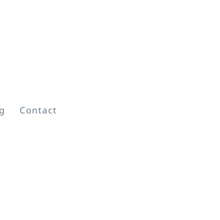
検索
g
Contact
検
索
最近の投稿
とっ散らかりの感覚の中
で
魂と何を約束してきたの
か